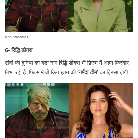
hindustantimes
6- रिद्धि डोगरा
टीवी की दुनिया का बड़ा नाम
रिद्धि डोगरा
भी फ़िल्म में अहम किरदार
निभा रही हैं. फ़िल्म में वो किंग ख़ान की
‘नर्मदा टीम’
का हिस्सा होंगी.