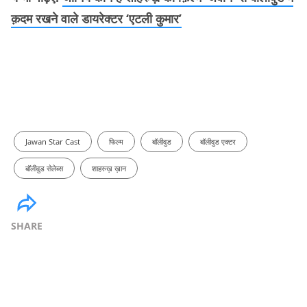
क़दम रखने वाले डायरेक्टर ‘एटली कुमार’
Jawan Star Cast
फिल्म
बॉलीवुड
बॉलीवुड एक्टर
बॉलीवुड सेलेब्स
शाहरुख़ ख़ान
SHARE