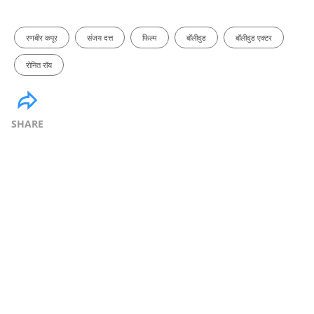
रणबीर कपूर
संजय दत्त
फिल्म
बॉलीवुड
बॉलीवुड एक्टर
रोनित रॉय
SHARE