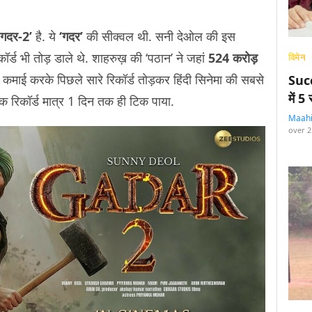
‘गदर-2’
है. ये
‘गदर’
की सीक्वल थी. सनी देओल की इस
कॉर्ड भी तोड़ डाले थे. शाहरुख़ की ‘पठान’ ने जहां
524 करोड़
विमेन
कमाई करके पिछले सारे रिकॉर्ड तोड़कर हिंदी सिनेमा की सबसे
Succ
में 
क रिकॉर्ड मात्र 1 दिन तक ही टिक पाया.
Maah
over 2