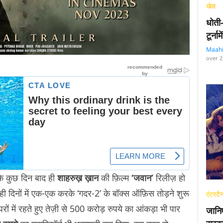
खेल
धोती
टूर्न
Maah
over 2
े कुछ दिन बाद ही
शाहरुख़ ख़ान
की फ़िल्म
‘जवान’
रिलीज़ हो
ही दिनों में एक-एक करके ‘गदर-2’ के बॉक्स ऑफ़िस तोड़ने शुरू
एंटरटेन
रों में रहते हुए तेज़ी से 500 करोड़ रुपये का आंकड़ा भी पार
जानि