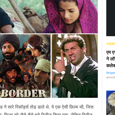
लाइफ़स
एम एस
ने लॉ
कलेक
Nripe
almost
ड ने सारे रिकॉर्ड्स तोड़ डाले थे. ये एक ऐसी फ़िल्म थी, जिस
ा था. फ़िल्म को जैसे-तैसे इसे रिलीज़ किया गया. लेकिन रिलीज़