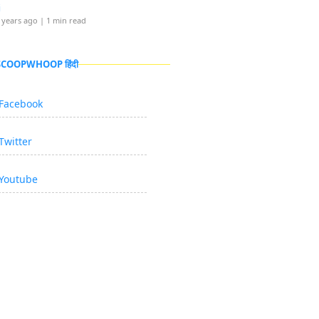
i
 years ago
| 1 min read
 SCOOPWHOOP हिंदी
Facebook
Twitter
Youtube