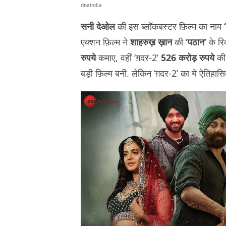
dnaindia
सनी देओल
की इस ब्लॉकबस्टर फ़िल्म का नाम
एक्शन फ़िल्म ने
शाहरुख़ ख़ान
की
‘पठान’
के रि
रुपये
कमाए, वहीं ‘ग़दर-2’
526 करोड़ रुपये
की 
बड़ी फ़िल्म बनी. लेकिन ‘ग़दर-2’ का ये ऐतिहासि