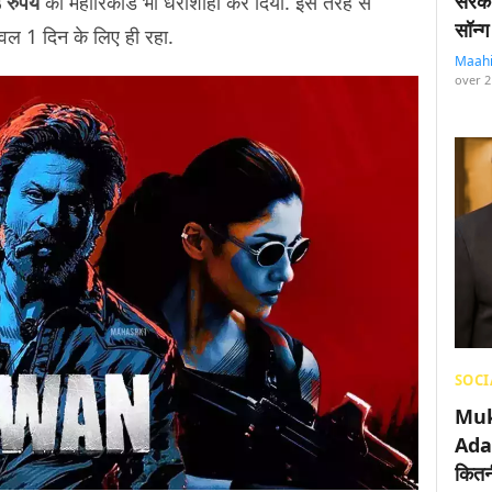
सरका
 रुपये
का महारिकॉर्ड भी धराशाही कर दिया. इस तरह से
सॉन्ग
वल 1 दिन के लिए ही रहा.
Maah
over 2
SOCI
Muk
Adan
कितनी