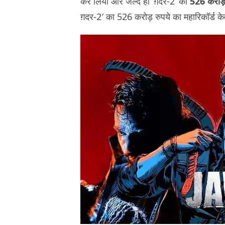
कर लिया और जल्द ही ‘ग़दर-2’ का
526 करोड़
ग़दर-2′ का 526 करोड़ रुपये का महारिकॉर्ड के