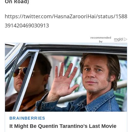
On Road)
https://twitter.com/HasnaZarooriHai/status/1588
391420469030913