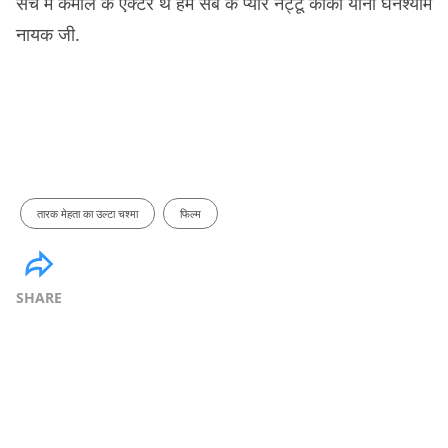
सच में कमाल के एक्टर थे हम सब के प्यारे नट्टू काका यानी घनश्याम
नायक जी.
तारक मेहता का उल्टा चश्मा
फिल्म
SHARE