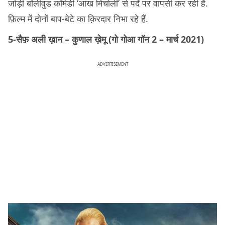
जोड़ी बॉलीवुड कॉमेडी ‘आंख मिचोली’ से पर्दे पर वापसी कर रही है.
फ़िल्म में दोनों बाप-बेटे का क़िरदार निभा रहे हैं.
5-सैफ़ अली ख़ान – कुणाल ख़ेमू (गो गोआ गॉन 2 – मार्च 2021)
ADVERTISEMENT