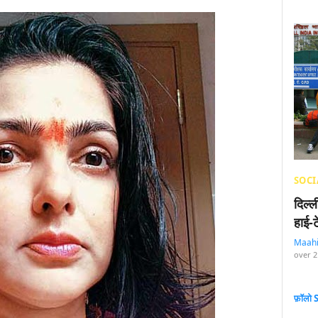
SOCI
दिल्
हाई-
Maah
over 2
फ़ॉलो