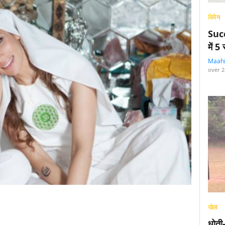
विमेन
Succ
में 
Maah
over 2
खेल
धोती