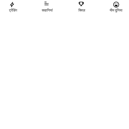
ट्रेंडिंग
कहानियां
क्विज़
मीम दुनिया