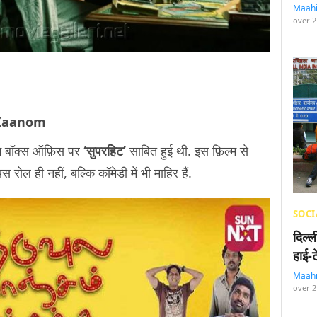
Maah
over 2
 Kaanom
ल्म बॉक्स ऑफ़िस पर
‘सुपरहिट’
साबित हुई थी. इस फ़िल्म से
रोल ही नहीं, बल्कि कॉमेडी में भी माहिर हैं.
SOCI
दिल्
हाई-
Maah
over 2