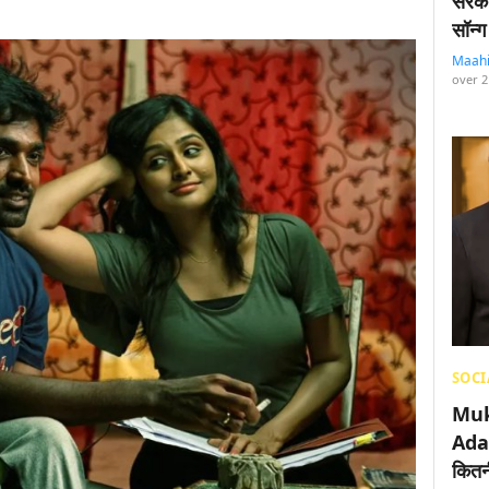
सरका
सॉन्ग
Maah
over 2
SOCI
Muk
Adan
कितनी