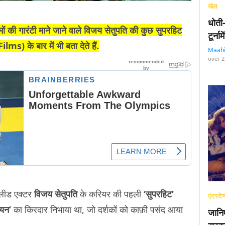
खेल
धोती
ी गारंटी माने जाने वाले विजय सेतुपति की कुछ सुपरहिट
टूर्न
) के बार में भी बता देते हैं.
Maah
over 2
 लीड एक्टर
विजय सेतुपति
के करियर की पहली
‘सुपरहिट’
एंटरटेन
ेयन’
का किरदार निभाया था, जो दर्शकों को काफ़ी पसंद आया
जानि