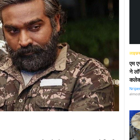
लाइफ़स
एम एस
ने लॉ
कलेक
Nripe
almost