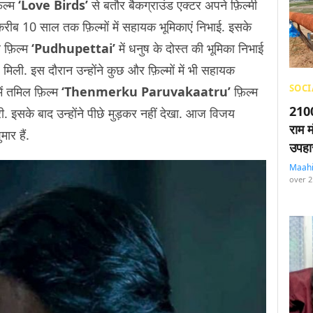
ल्म
‘Love Birds’
से बतौर बैकग्राउंड एक्टर अपने फ़िल्मी
क़रीब 10 साल तक फ़िल्मों में सहायक भूमिकाएं निभाई. इसके
ल फ़िल्म
‘Pudhupettai’
में धनुष के दोस्त की भूमिका निभाई
 मिली. इस दौरान उन्होंने कुछ और फ़िल्मों में भी सहायक
SOCI
ें तमिल फ़िल्म
‘Thenmerku Paruvakaatru’
फ़िल्म
2100
मारी. इसके बाद उन्होंने पीछे मुड़कर नहीं देखा. आज विजय
राम म
ार हैं.
उपहा
Maah
over 2