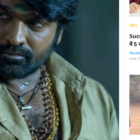
विमेन
Succ
में 
Maah
over 2