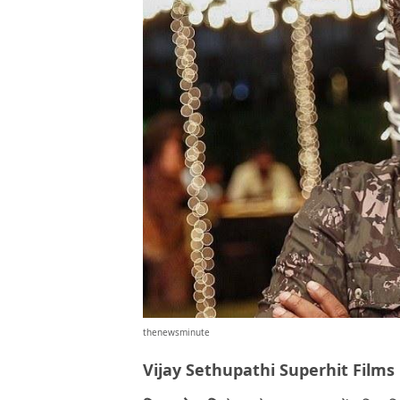
thenewsminute
Vijay Sethupathi Superhit Films