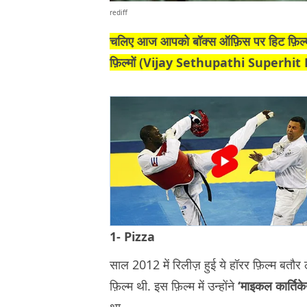
rediff
चलिए आज आपको बॉक्स ऑफ़िस पर हिट फ़िल्मों क
फ़िल्मों (Vijay Sethupathi Superhit Films
1- Pizza
साल 2012 में रिलीज़ हुई ये हॉरर फ़िल्म बतौर
फ़िल्म थी. इस फ़िल्म में उन्होंने
‘माइकल कार्तिक