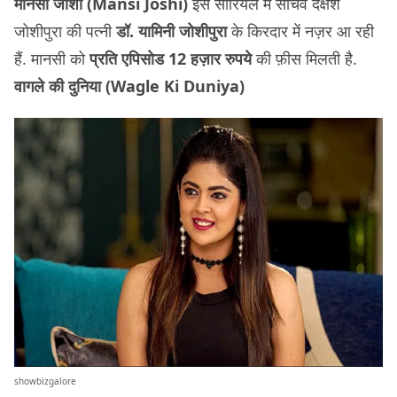
मानसी जोशी (Mansi Joshi)
इस सीरियल में सचिव दक्षेश
जोशीपुरा की पत्नी
डॉ. यामिनी जोशीपुरा
के किरदार में नज़र आ रही
हैं. मानसी को
प्रति एपिसोड 12 हज़ार रुपये
की फ़ीस मिलती है.
वागले की दुनिया (Wagle Ki Duniya)
showbizgalore