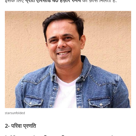
इसके लिए
प्रति एपिसोड 40 हज़ार रुपये
की फ़ीस मिलती है.
starsunfolded
2- परिवा प्रणति