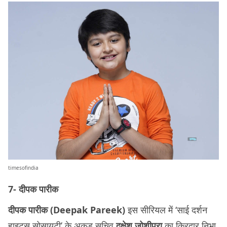
timesofindia
7- दीपक पारीक
दीपक पारीक (Deepak Pareek)
इस सीरियल में ‘साई दर्शन
हाइट्स सोसायटी’ के अकड़ू सचिव
दक्षेश जोशीपुरा
का किरदार निभा