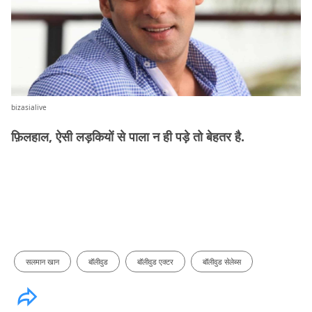
bizasialive
फ़िलहाल, ऐसी लड़कियों से पाला न ही पड़े तो बेहतर है.
सलमान खान
बॉलीवुड
बॉलीवुड एक्टर
बॉलीवुड सेलेब्स