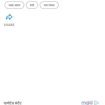
फहाद अहमद
शादी
स्वरा भास्कर
SHARE