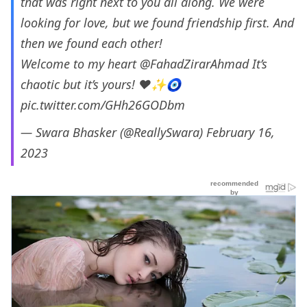
that was right next to you all along. We were
looking for love, but we found friendship first. And
then we found each other!
Welcome to my heart
@FahadZirarAhmad
It’s
chaotic but it’s yours! ♥️✨🧿
pic.twitter.com/GHh26GODbm
— Swara Bhasker (@ReallySwara)
February 16,
2023