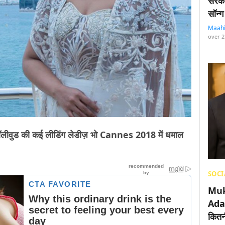
सरका
सॉन्ग
Maah
over 2
 हॉलीवुड की कई लीडिंग लेडीज़ भो Cannes 2018 में धमाल
SOCI
Muk
Adan
कितनी