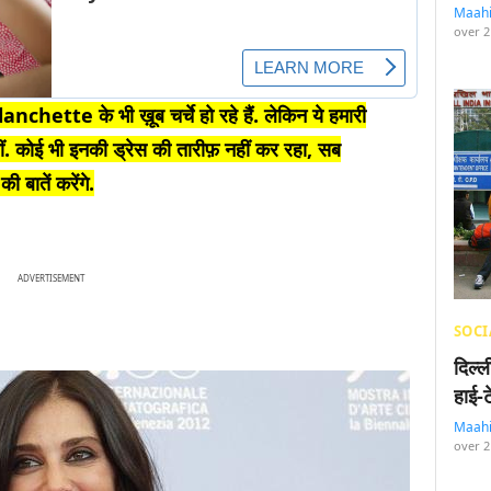
Maah
over 2
tte के भी ख़ूब चर्चे हो रहे हैं. लेकिन ये हमारी
ं. कोई भी इनकी ड्रेस की तारीफ़ नहीं कर रहा, सब
बातें करेंगे.
ADVERTISEMENT
SOCI
दिल्
हाई-
Maah
over 2