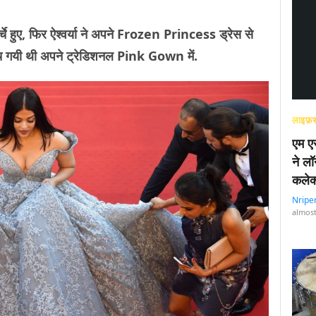
हुए, फिर ऐश्वर्या ने अपने Frozen Princess ड्रेस से
ुंच गयी थी अपने ट्रेडिशनल Pink Gown में.
लाइफ़स
एम एस
ने लॉ
कलेक
Nripe
almost