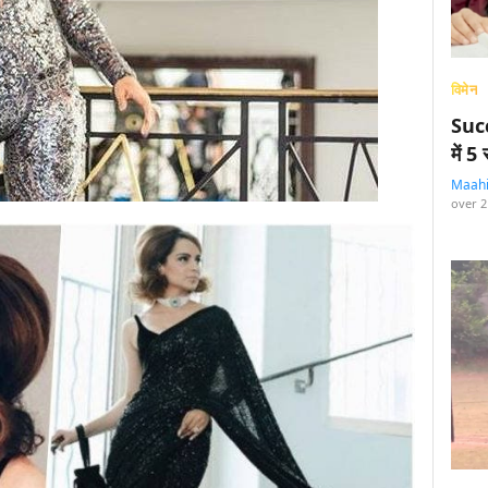
विमेन
Succ
में 
Maah
over 2