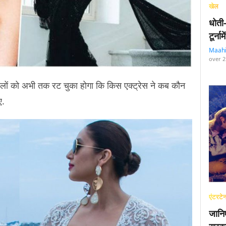
खेल
धोती
टूर्न
Maah
over 2
ों को अभी तक रट चुका होगा कि किस एक्ट्रेस ने कब कौन
ए.
एंटरटेन
जानि