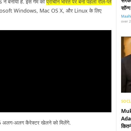
सरका
ने बनाया है. इस गेम को
प्राचीन भारत पर बना पहला रोल-प्ले
सॉन्ग
 Microsoft Windows, Mac OS X, और Linux के लिए
Maah
over 2
SOCI
Muk
Adan
 5 अलग-अलग कैरेक्टर खेलने को मिलेंगे.
कितनी