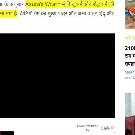
ya के अनुसार
Asura’s Wrath में हिन्दू धर्म और बौद्ध धर्म की
ला गया है
. वीडियो गेम का मुख़्य पात्र और अन्य पात्र हिंदू और
SOCI
2100
राम म
उपहा
Maah
over 2