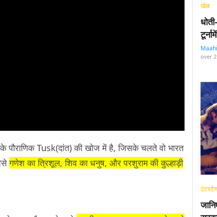
खेल
धोती
टूर्न
Maah
over 2
 पौराणिक Tusk(दांत) की खोज में है, जिसके चलते वो भारत
ैसे
गणेश का त्रिशूल, शिव का धनुष, और परशुराम की कुल्हाड़ी
एंटरटेन
जानि