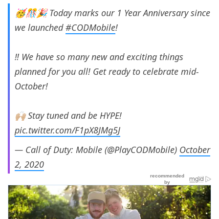
🥳🎊🎉 Today marks our 1 Year Anniversary since
we launched
#CODMobile
!⁣
‼ We have so many new and exciting things
planned for you all! Get ready to celebrate mid-
October!⁣
🙌🏼 Stay tuned and be HYPE!
pic.twitter.com/F1pX8JMg5J
— Call of Duty: Mobile (@PlayCODMobile)
October
2, 2020