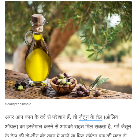
cleangreensimple
अगर आप कान के दर्द से परेशान हैं, तो
ज़ैतून के तेल
(ऑलिव
ऑयल) का इस्तेमाल करने से आपको राहत मिल सकता है. गर्म जैतून
के तेल की दो-तीन बूंद कान मे डालें या फिर कॉटन बड की मदद से