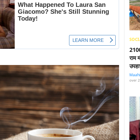
SOCI
2100
राम म
उपहा
Maah
over 2