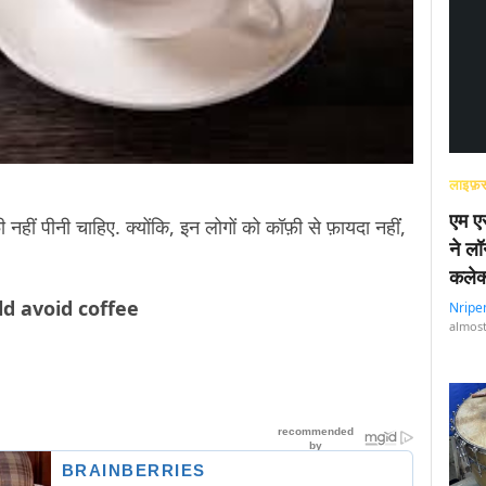
लाइफ़स
एम एस
ी नहीं पीनी चाहिए. क्योंकि, इन लोगों को कॉफ़ी से फ़ायदा नहींं,
ने लॉ
कलेक
d avoid coffee
Nripe
almost