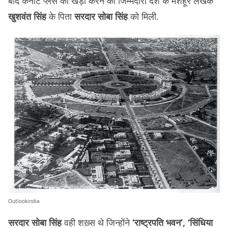
बाद कनॉट प्लेस को खड़ा करने की जिम्मेदारी देश के मशहूर लेखक
खुशवंत सिंह
के पिता
सरदार सोबा सिंह
को मिली.
Outlookindia
सरदार सोबा सिंह
वही शख़्स थे जिन्होंने
‘राष्ट्रपति भवन’, ‘सिंधिया