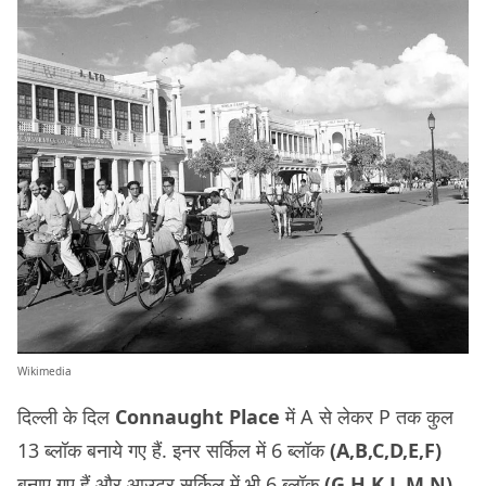
Wikimedia
दिल्ली के दिल
Connaught Place
में A से लेकर P तक कुल
13 ब्लॉक बनाये गए हैं. इनर सर्किल में 6 ब्लॉक
(A,B,C,D,E,F)
बनाए गए हैं और आउटर सर्किल में भी 6 ब्लॉक
(G,H,K,L,M,N)