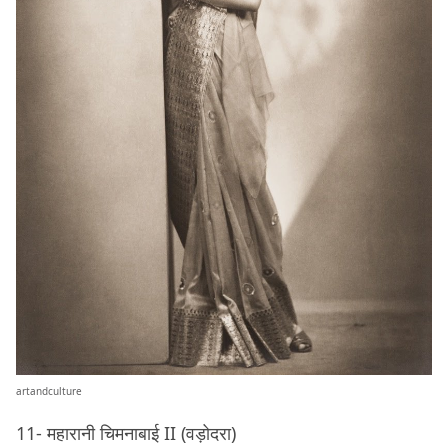
artandculture
11- महारानी चिमनाबाई II (वड़ोदरा)