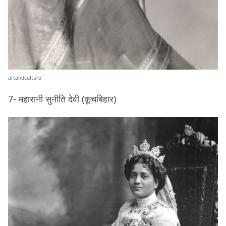
artandculture
7- महारानी सुनीति देवी (कूचबिहार)