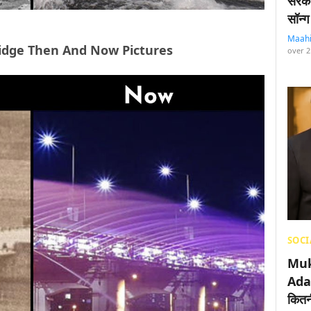
सरका
सॉन्ग
Maah
o Bridge Then And Now Pictures
over 2
SOCI
Muk
Adan
कितनी