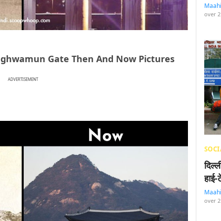
Maah
over 2
’ – Gwanghwamun Gate Then And Now Pictures
ADVERTISEMENT
SOCI
दिल्
हाई-
Maah
over 2