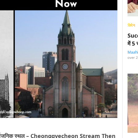
विमेन
Succ
में 
Maah
over 2
रीम’ सार्वजनिक स्थल – Cheonggyecheon Stream Then