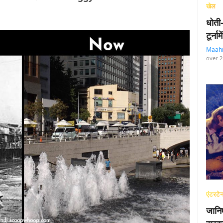
खेल
धोती
टूर्न
Maah
over 2
एंटरटेन
जानि