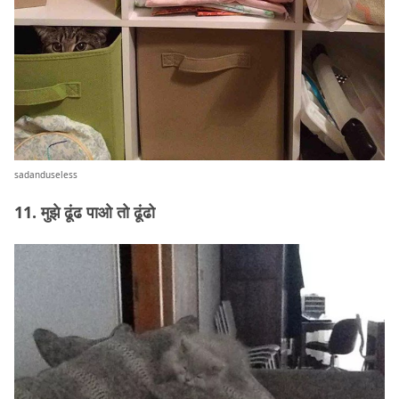
sadanduseless
11. मुझे ढूंढ पाओ तो ढूंढो