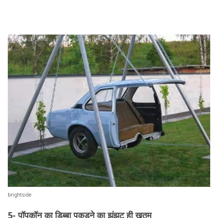
brightside
5- पॉपकॉन का डिब्बा पकड़ने का झंझट ही ख़तम