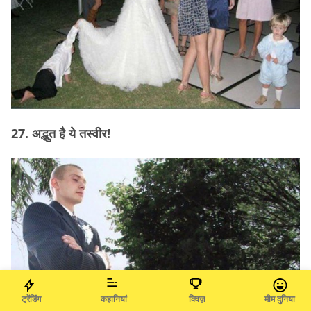
27. अद्भुत है ये तस्वीर!
ट्रेंडिंग
कहानियां
क्विज़
मीम दुनिया