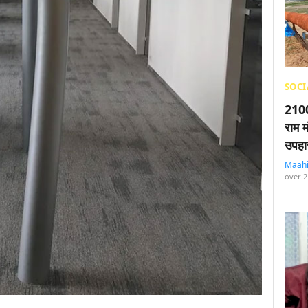
SOCI
2100
राम म
उपहा
Maah
over 2