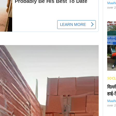
Maah
over 2
SOCI
दिल्
हाई-
Maah
over 2