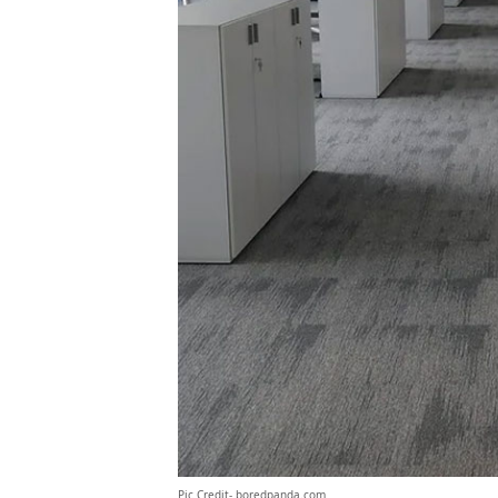
Pic Credit-
boredpanda.com