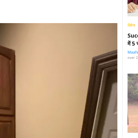
विमेन
Succ
में 
Maah
over 2