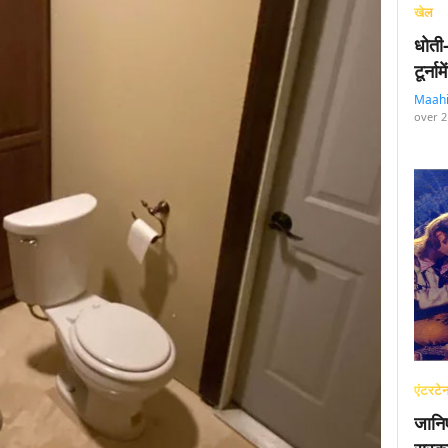
खेल
धोती
टूर्न
Maah
over 2
एंटरटेन
जानि