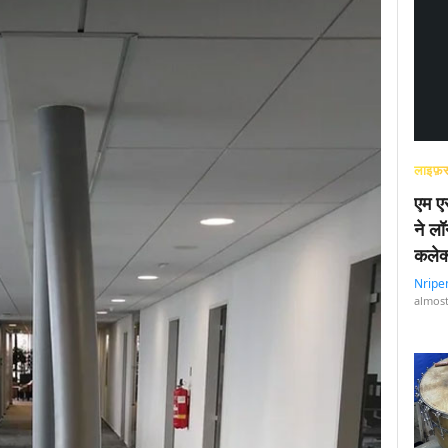
लाइफ़स
एम एस
ने लॉ
कलेक
Nripe
almost