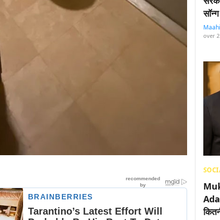
सरका
सॉन्ग
Maah
over 2
SOCI
Muk
Adan
कितनी