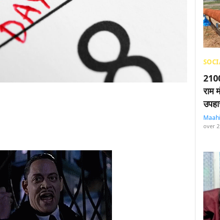
SOCI
2100
राम म
उपहा
Maah
over 2