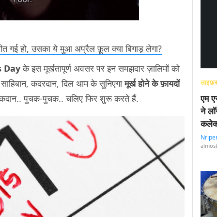
बीत गई हो, उसका ये मुआ अप्रैल फ़ूल क्या बिगाड़ लेगा?
’s Day
के इस मूर्खतापूर्ण अवसर पर इन समझदार ज़ालिमों को
न, साहिबान, कदरदान, दिल थाम के सुनिएगा
मूर्ख होने के फ़ायदों
लाइफ़स
पीकदान.. पुचक-पुचक.. चलिए फिर शुरू करते हैं.
एम एस
ने लॉ
कलेक
Nripe
almost