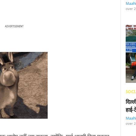
Maah
over 2
ADVERTISEMENT
SOCI
दिल्
हाई-
Maah
over 2