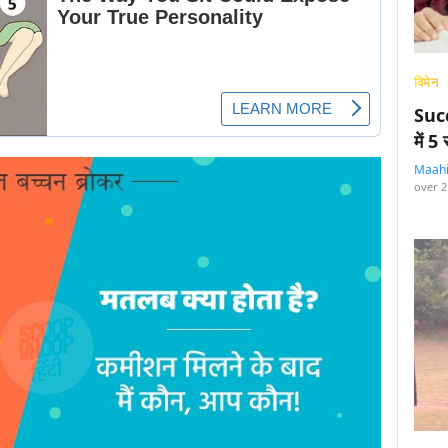
विमेन
Succ
में 
Maah
over 2