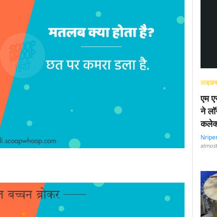
लाइफ़स
एम एस
ने लॉ
कलेक
Nripe
almost