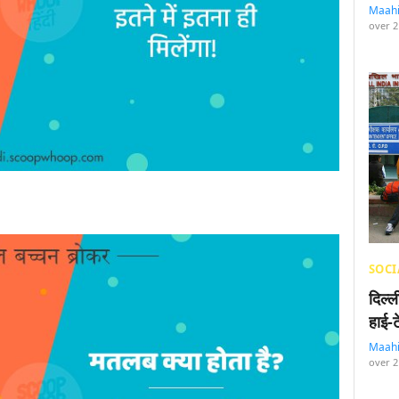
Maah
over 2
SOCI
दिल्
हाई-
Maah
over 2