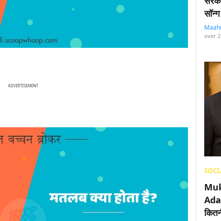
सरका
सॉन्ग
Maah
over 2
ADVERTISEMENT
SOCI
Muk
Adan
कितनी