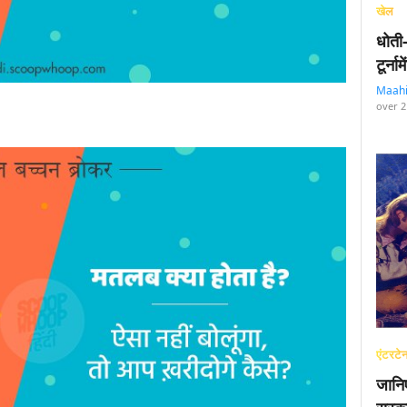
खेल
धोती
टूर्न
Maah
over 2
एंटरटेन
जानि