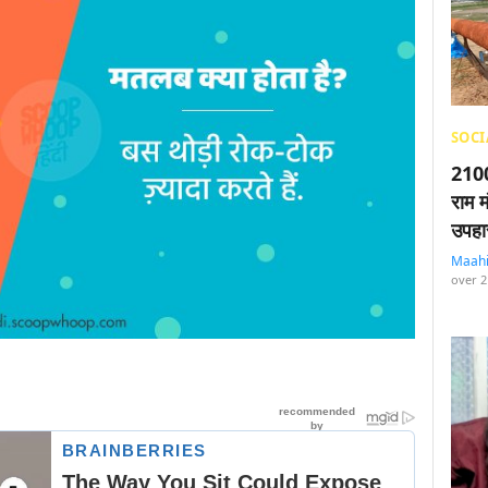
SOCI
2100
राम म
उपहा
Maah
over 2