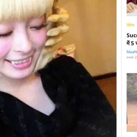
विमेन
Succ
में 
Maah
over 2