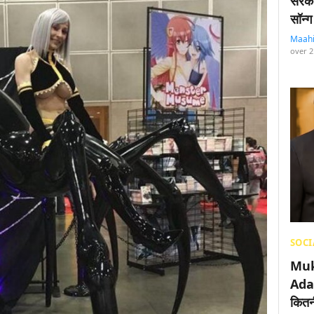
सरका
सॉन्ग
Maah
over 2
SOCI
Muk
Adan
कितनी