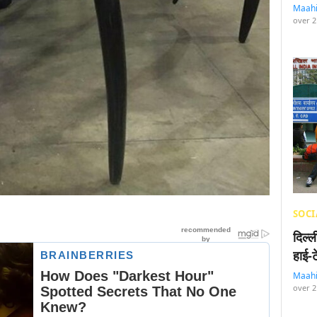
Maah
over 2
SOCI
दिल्
हाई-
Maah
over 2