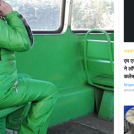
लाइफ़स
एम एस
ने लॉ
कलेक
Nripe
almost