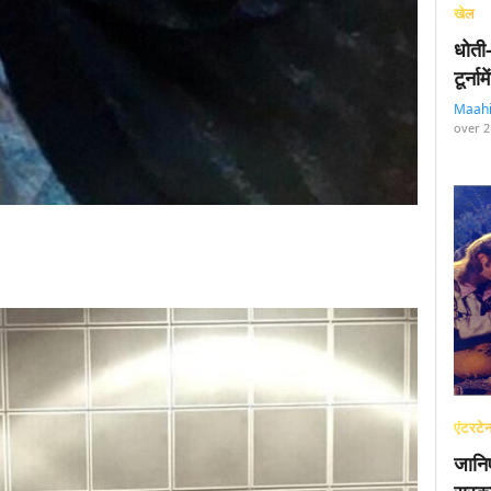
खेल
धोती
टूर्न
Maah
over 2
एंटरटेन
जानि