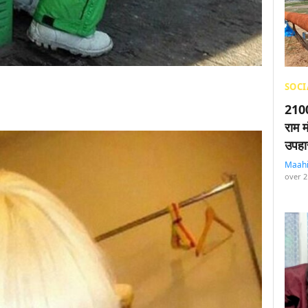
SOCI
2100
राम म
उपहा
Maah
over 2