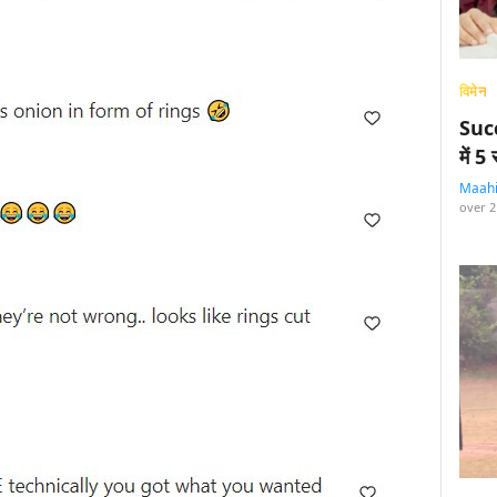
विमेन
Succ
में 
Maah
over 2