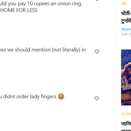
खेल
धोती
टूर्न
Maah
over 2
एंटरटेन
जानि