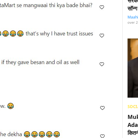
सरका
सॉन्ग
Maah
over 2
SOCI
Muk
Adan
कितनी