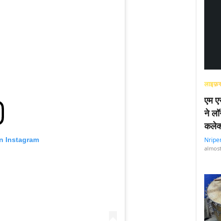
लाइफ़स
एम एस
ने लॉ
कलेक
on Instagram
Nripe
almost