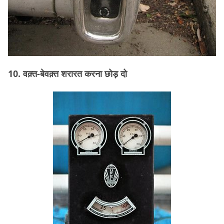
10. वक़्त-बेवक़्त शरारत करना छोड़ दो