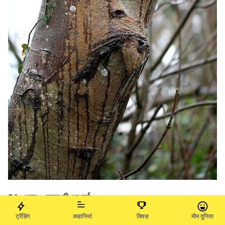
21. अमा… मज़ा ही आ गई
ट्रेंडिंग
कहानियां
क्विज़
मीम दुनिया
ADVERTISEMENT