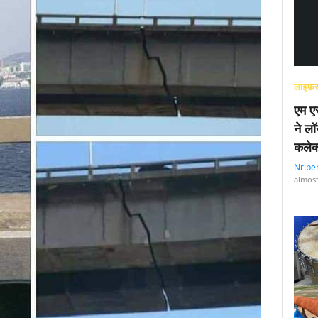
लाइफ़स
एम एस
ने लॉ
कलेक
Nripe
almost