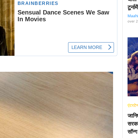
टूर्न
Maah
over 2
एंटरटेन
जानि
सरका
सॉन्ग