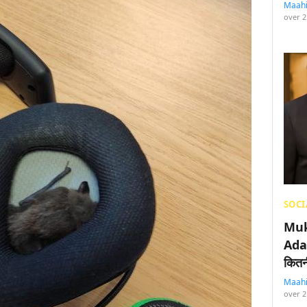
Maah
over 2
SOCI
Muk
Adan
कितनी
Maah
over 2