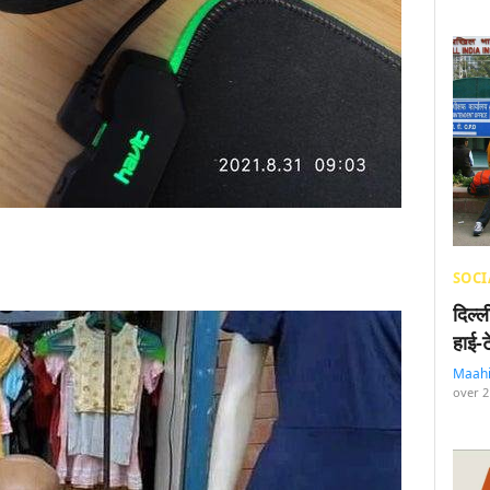
SOCI
दिल्
हाई-
Maah
over 2