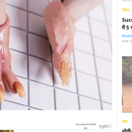
विमेन
Succ
में 
Maah
over 2
खेल
धोती