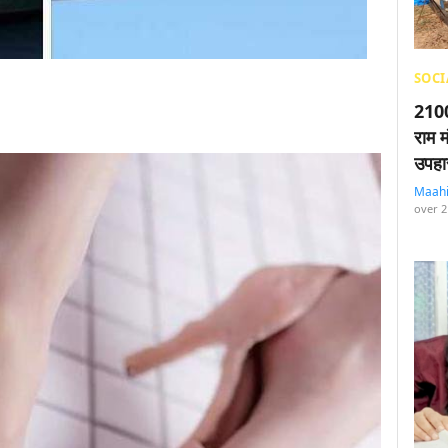
SOCI
2100
राम म
उपहा
Maah
over 2