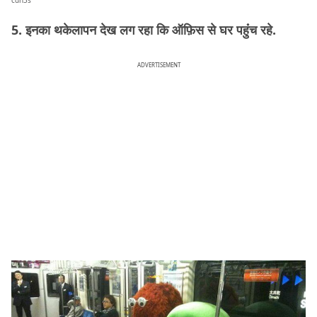
cdn3s
5. इनका थकेलापन देख लग रहा कि ऑफ़िस से घर पहुंंच रहे.
ADVERTISEMENT