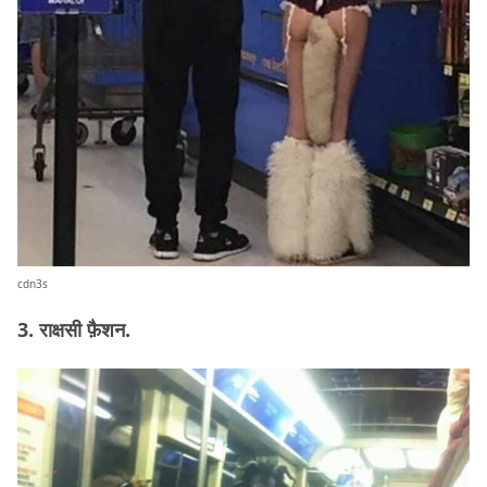
cdn3s
3. राक्षसी फ़ैशन.