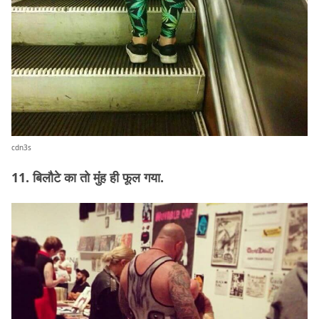
cdn3s
11. बिलौटे का तो मुंंह ही फूल गया.