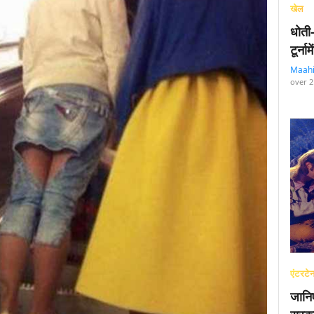
खेल
धोती
टूर्न
Maah
over 2
एंटरटेन
जानि