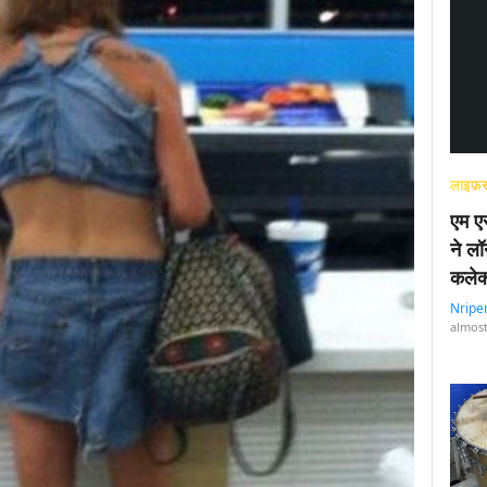
लाइफ़स
एम एस
ने लॉ
कलेक
Nripe
almost