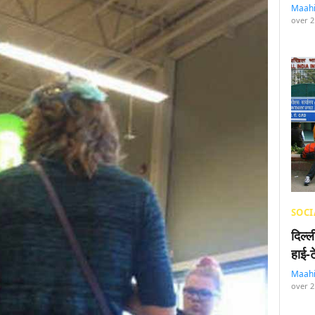
Maah
over 2
SOCI
दिल्
हाई-
Maah
over 2