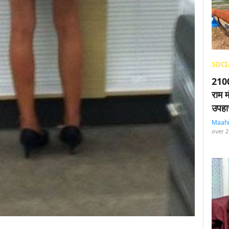
SOCI
2100
राम म
उपहा
Maah
over 2