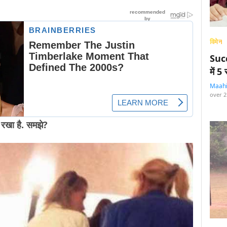
विमेन
Succ
में 
Maah
over 2
 रखा है. समझे?