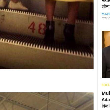
सरका
सॉन्ग
Maah
over 2
SOCI
Muk
Adan
कितनी