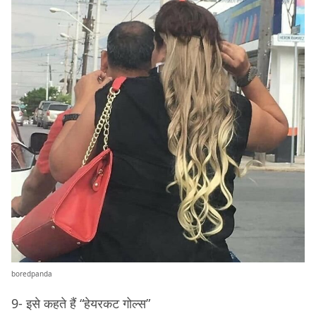
boredpanda
9- इसे कहते हैं “हेयरकट गोल्स”