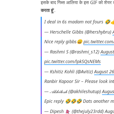
इसके बाद गिब्स आलिया के इस GIF को शेयर क
करता हूं’
.
I deal in 6s madam not fours 🤣
— Herschelle Gibbs (@hershybru)
Nice reply gibbs😀
pic.twitter.co
— Rashmi S (@rashmi_s12)
August
pic.twitter.com/lpkSQsNEMs
— Kshitiz Kohli (@Avitiz)
August 26
Ranbir Kapoor Sir – Please look in
— 𝒜𝓀𝒽𝒾𝓁ℯ𝓈𝒽 (@akhileshutup)
Augus
Epic reply 🤣🤣🤣 Dats another m
— Dipesh 🇳🇵 (@thejuly23rdd)
Augu