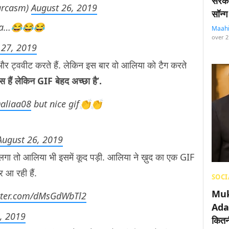
सरका
arcasm)
August 26, 2019
सॉन्ग
iya…😂😂😂
Maah
over 2
 27, 2019
 और ट्ववीट करते हैं. लेकिन इस बार वो आलिया को टैग करते
ेस हैं लेकिन GIF बेहद अच्छा है’.
aliaa08
but nice gif👏👏
August 26, 2019
लगा तो आलिया भी इसमें कूद पड़ी. आलिया ने ख़ुद का एक GIF
र आ रही हैं.
SOCI
Muk
itter.com/dMsGdWbTl2
Adan
, 2019
कितनी