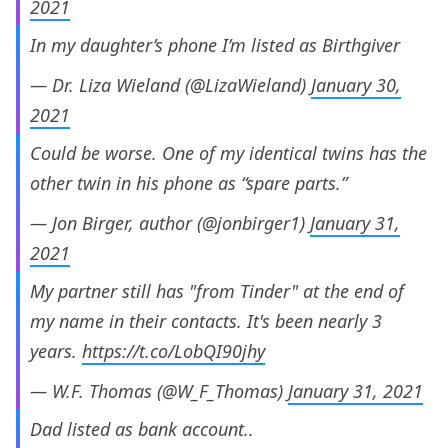
2021
In my daughter’s phone I’m listed as Birthgiver
— Dr. Liza Wieland (@LizaWieland)
January 30,
2021
Could be worse. One of my identical twins has the
other twin in his phone as “spare parts.”
— Jon Birger, author (@jonbirger1)
January 31,
2021
My partner still has "from Tinder" at the end of
my name in their contacts. It's been nearly 3
years.
https://t.co/LobQI90jhy
— W.F. Thomas (@W_F_Thomas)
January 31, 2021
Dad listed as bank account..