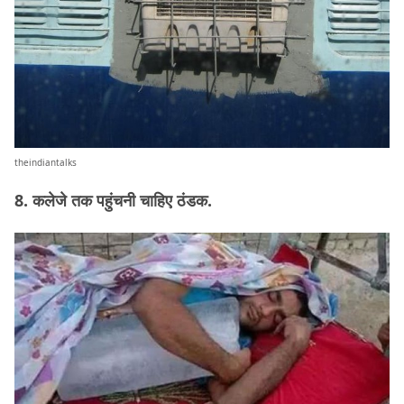
theindiantalks
8. कलेजे तक पहुंचनी चाहिए ठंडक.