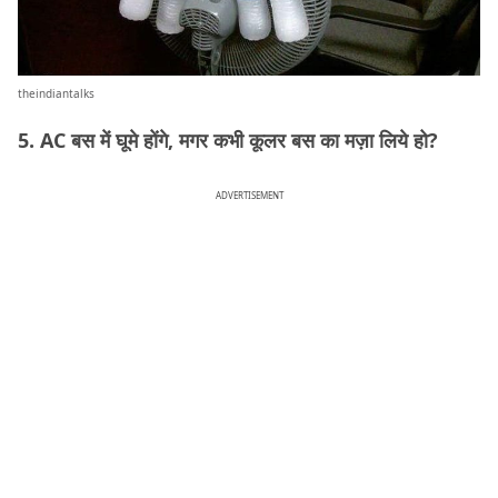
theindiantalks
5. AC बस में घूमे होंगे, मगर कभी कूलर बस का मज़ा लिये हो?
ADVERTISEMENT