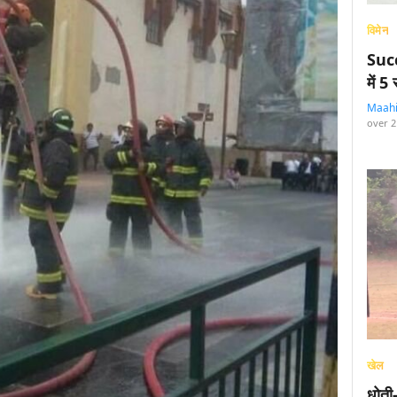
विमेन
Succ
में 
Maah
over 2
खेल
धोती