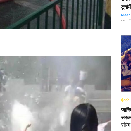
टूर्न
Maah
over 2
एंटरटेन
जानि
सरका
सॉन्ग