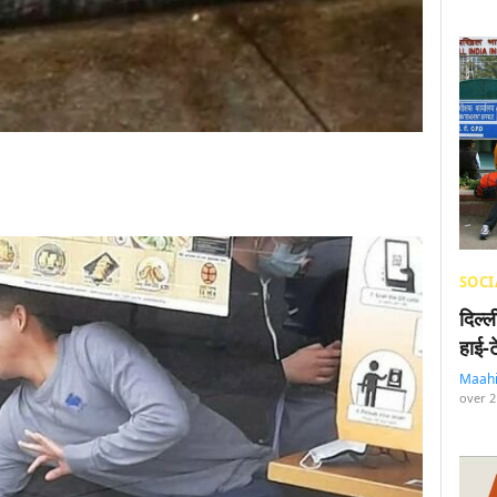
SOCI
दिल्
हाई-
Maah
over 2