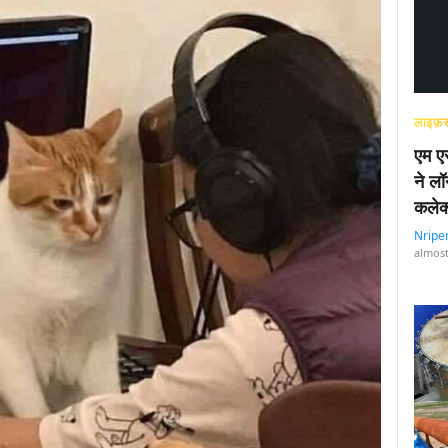
लाइफ़स
एम एस
ने लॉ
कलेक
Nripe
almost