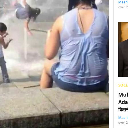
Maah
over 2
SOCI
Muk
Adan
कितनी
Maah
over 2