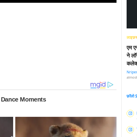
लाइफ़स
एम एस
ने लॉ
कलेक
Nripe
almost
फ़ॉलो