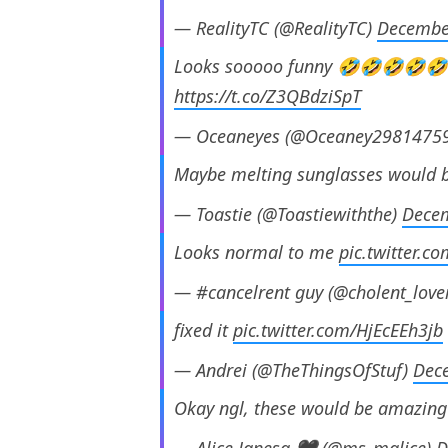
— RealityTC (@RealityTC)
Decembe
Looks sooooo funny 🤣🤣🤣🤣
https://t.co/Z3QBdziSpT
— Oceaneyes (@Oceaney2981475
Maybe melting sunglasses would 
— Toastie (@Toastiewiththe)
Decem
Looks normal to me
pic.twitter.
— #cancelrent guy (@cholent_love
fixed it
pic.twitter.com/HjEcEEh3jb
— Andrei (@TheThingsOfStuf)
Dec
Okay ngl, these would be amazing