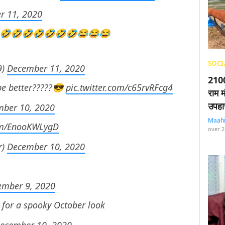
r 11, 2020
🤣🤣🤣🤣🤣🤣🤣🤣😂😂😂
SOCI
9)
December 11, 2020
2100
be better?????😎
pic.twitter.com/c65rvRFcg4
राम म
उपहा
ber 10, 2020
Maah
com/EnooKWLygD
over 2
r)
December 10, 2020
ember 9, 2020
 for a spooky October look