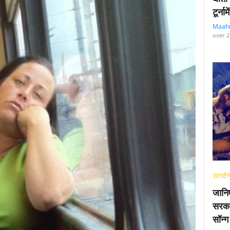
टूर्न
Maah
over 2
एंटरटेन
जानि
सरका
सॉन्ग