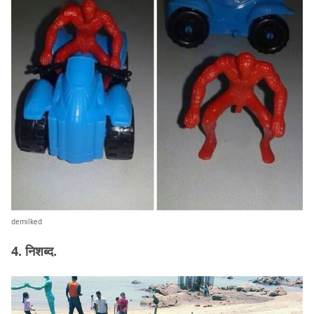
demilked
4. निशब्द.