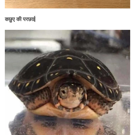
कछुए की परछाई