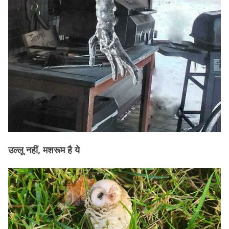
उल्लू नहीं, मशरूम है ये