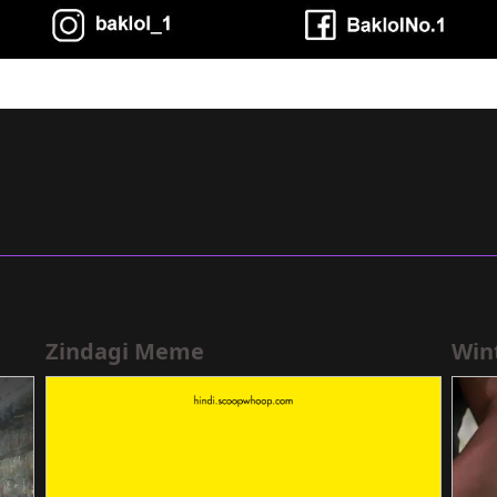
Zindagi Meme
Win