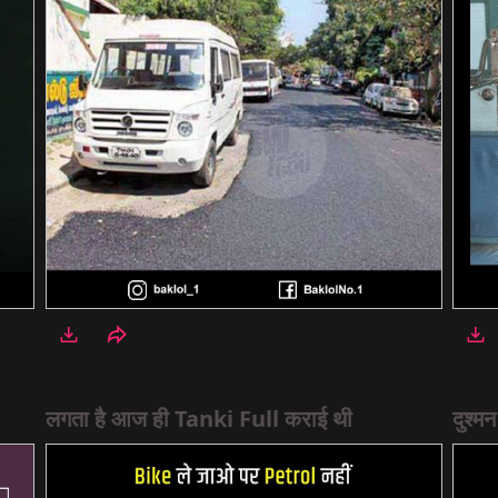
लगता है आज ही Tanki Full कराई थी
दुश्म