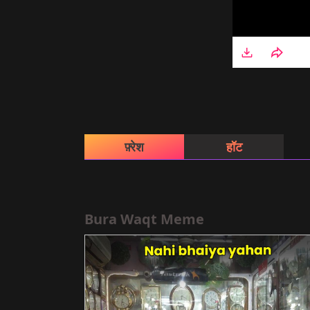
फ़्रेश
हॉट
Bura Waqt Meme