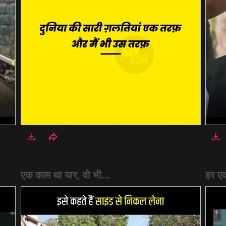
एक काम था यार, वो भी…
हर ए