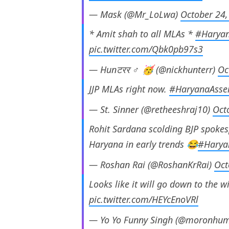
— Mask (@Mr_LoLwa)
October 24,
* Amit shah to all MLAs *
#Haryan
pic.twitter.com/Qbk0pb97s3
— Hunटरर ♂ 🥳 (@nickhunterr)
Oc
JJP MLAs right now.
#HaryanaAsse
— St. Sinner (@retheeshraj10)
Oct
Rohit Sardana scolding BJP spokes
Haryana in early trends 😂
#Harya
— Roshan Rai (@RoshanKrRai)
Oct
Looks like it will go down to the w
pic.twitter.com/HEYcEnoVRl
— Yo Yo Funny Singh (@moronhu