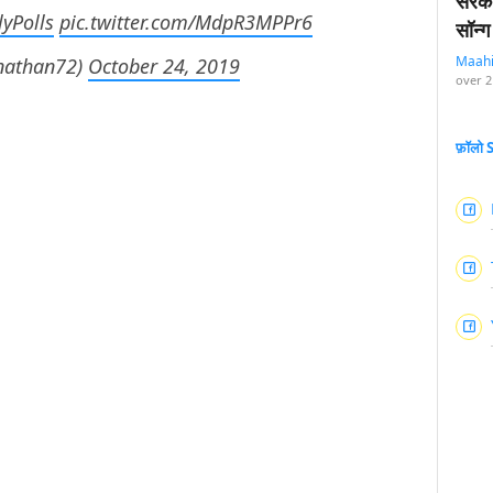
सरका
yPolls
pic.twitter.com/MdpR3MPPr6
सॉन्ग
Maah
nathan72)
October 24, 2019
over 2
फ़ॉलो