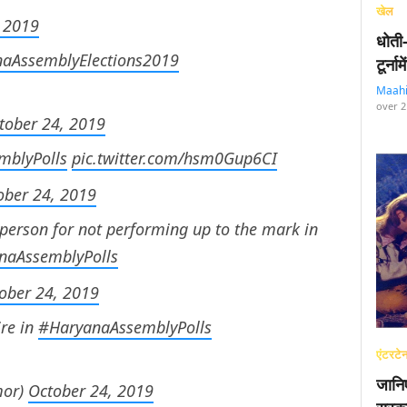
खेल
 2019
धोती
aAssemblyElections2019
टूर्न
Maah
over 2
tober 24, 2019
mblyPolls
pic.twitter.com/hsm0Gup6CI
ober 24, 2019
person for not performing up to the mark in
naAssemblyPolls
ober 24, 2019
ire in
#HaryanaAssemblyPolls
एंटरटेन
जानि
mor)
October 24, 2019