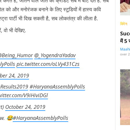
र करते हैं, जीतने वाले जीत का क्रेडिट सब में बांट देते हैं. सब
ाहौल को और मनोरंजक बनाने के लिए स्टूडियों में हास्य कवि
ेस्ट्रा पार्टी भी दिख सकती है, सब लोकतंत्र की लीला है.
विमेन
, वो भी देखिए.
Succ
में 
Maah
@Being_Humor
@_YogendraYadav
over 2
yPolls
pic.twitter.com/oLVy431Czs
ber 24, 2019
nResults2019
#HaryanaAssemblyPolls
witter.com/V9iHiviDGl
rt)
October 24, 2019
ow. 😂
#HaryanaAssemblyPolls