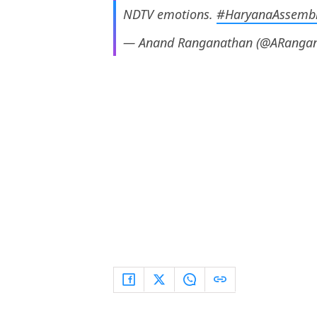
NDTV emotions.
#HaryanaAssembl
— Anand Ranganathan (@ARanga