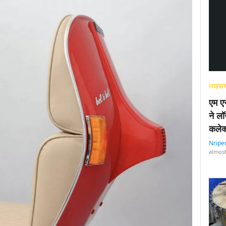
लाइफ़स
एम एस
ने लॉ
कलेक
Nripe
almost