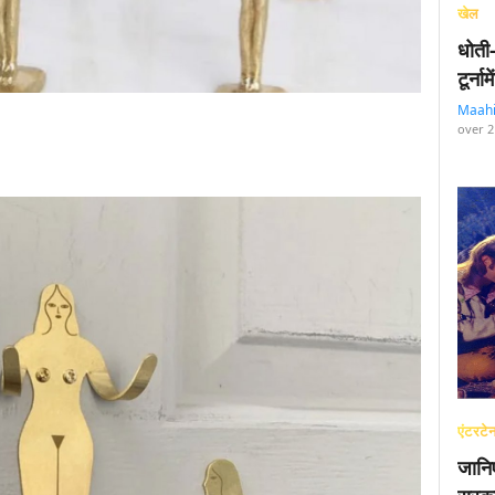
खेल
धोती
टूर्न
Maah
over 2
एंटरटेन
जानि