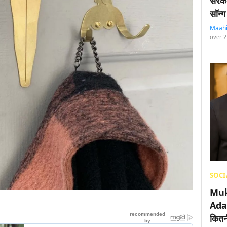
सरका
सॉन्ग
Maah
over 2
SOCI
Muk
Adan
कितनी