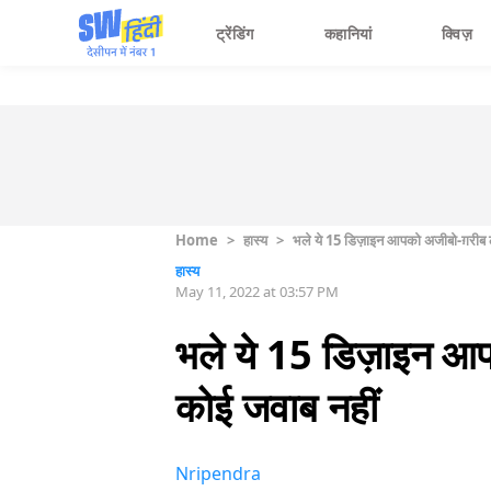
ट्रेंडिंग
कहानियां
क्विज़
Home
>
हास्य
>
भले ये 15 डिज़ाइन आपको अजीबो-ग़रीब ल
हास्य
May 11, 2022 at 03:57 PM
भले ये 15 डिज़ाइन आप
कोई जवाब नहीं
Nripendra