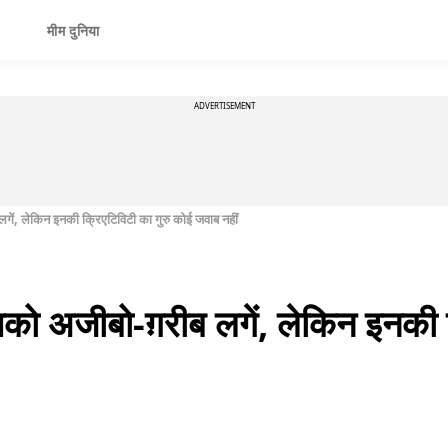
मीम दुनिया
ADVERTISEMENT
गें, लेकिन इनकी क्रिएटिविटी का गुरु कोई जवाब नहीं
को अजीबो-ग़रीब लगें, लेकिन इनकी क