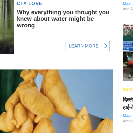
Maah
over 2
SOCI
दिल्
हाई-
Maah
over 2