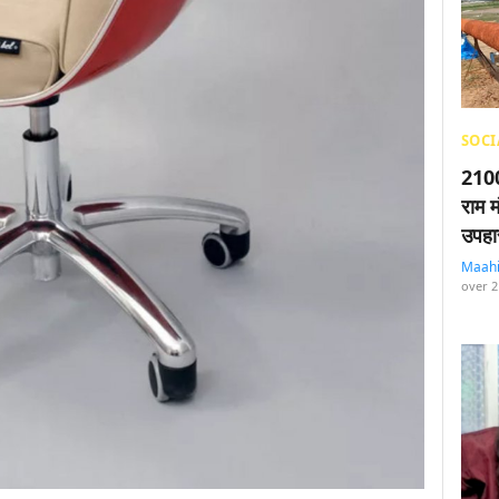
SOCI
2100
राम म
उपहा
Maah
over 2