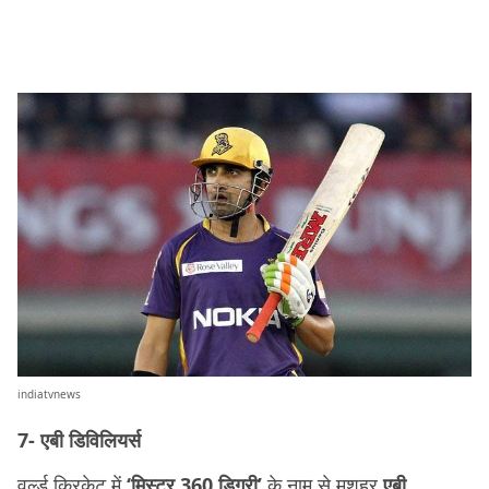
indiatvnews
7- एबी डिविलियर्स
वर्ल्ड क्रिकेट में
‘मिस्टर 360 डिग्री’
के नाम से मशहूर
एबी