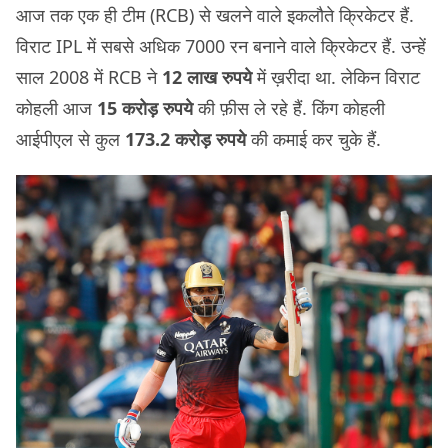
आज तक एक ही टीम (RCB) से खलने वाले इकलौते क्रिकेटर हैं.
विराट IPL में सबसे अधिक 7000 रन बनाने वाले क्रिकेटर हैं. उन्हें
साल 2008 में RCB ने
12 लाख रुपये
में ख़रीदा था. लेकिन विराट
कोहली आज
15 करोड़ रुपये
की फ़ीस ले रहे हैं. किंग कोहली
आईपीएल से कुल
173.2 करोड़ रुपये
की कमाई कर चुके हैं.