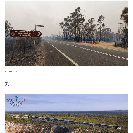
ames_rfs
7.