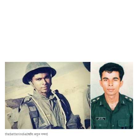
thebetterindia(शहीद अनुज नय्यर)