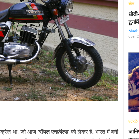
खेल
धोती
टूर्न
Maah
over 2
एंटरटेन
जानि
 क्रेज़ था, जो आज
‘रॉयल एनफ़ील्ड’
को लेकर है. भारत में बनी