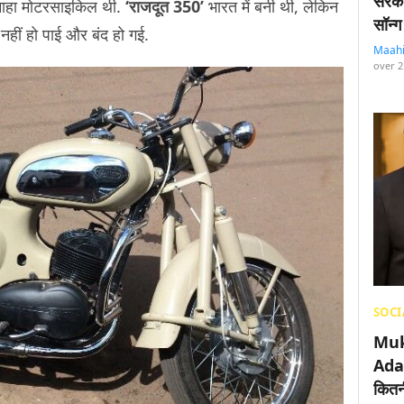
सरका
माहा मोटरसाइकिल थी.
‘राजदूत 350’
भारत में बनी थी, लेकिन
सॉन्ग
हीं हो पाई और बंद हो गई.
Maah
over 2
SOCI
Muk
Adan
कितनी