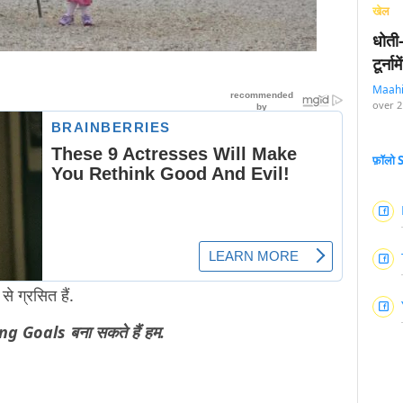
खेल
धोती
टूर्न
Maah
over 2
फ़ॉलो
े ग्रसित हैं.
ng Goals बना सकते हैं हम.