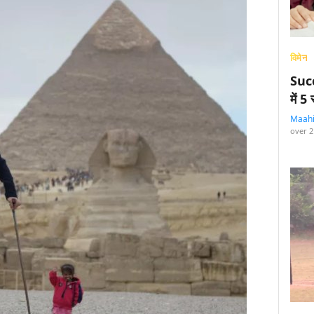
विमेन
Succ
में 
Maah
over 2